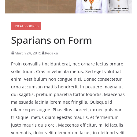
UNCATEGORIZED
Sparians on Form
March 24, 2015
Redaksi
Proin convallis tincidunt erat, nec ornare lectus ornare
sollicitudin. Cras in vehicula metus. Sed eget volutpat
enim. Vestibulum non congue nisi. Donec consectetur
urna accumsan mattis hendrerit. In posuere magna ut
dui sagittis, pretium pharetra tortor lobortis. Maecenas
malesuada lacinia lorem nec fringilla. Quisque id
ullamcorper augue. Phasellus laoreet, ex nec pulvinar
tristique, metus diam egestas mauris, et fermentum
justo mauris quis orci. Maecenas efficitur, mi id iaculis
venenatis, dolor velit elementum lacus, in eleifend velit