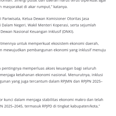
ian. Sinergi pusat dan daerah harus terus diperkuat agar
 masyarakat di akar rumput,” katanya.
i Pariwisata, Ketua Dewan Komisioner Otoritas Jasa
i Dalam Negeri, Wakil Menteri Koperasi, serta sejumlah
Dewan Nasional Keuangan Inklusif (DNKI).
mitmennya untuk memperkuat ekosistem ekonomi daerah,
an mewujudkan pembangunan ekonomi yang inklusif menuju
 pentingnya memperluas akses keuangan bagi seluruh
i menjaga ketahanan ekonomi nasional. Menurutnya, inklusi
ngunan yang juga tercantum dalam RPJMN dan RPJPN 2025–
or kunci dalam menjaga stabilitas ekonomi makro dan telah
N 2025–2045, termasuk RPJPD di tingkat kabupaten/kota,”