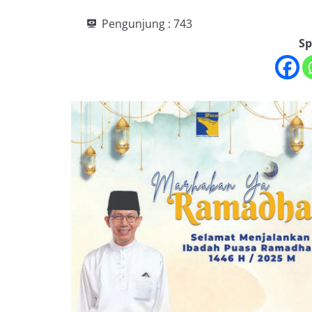
Pengunjung :
743
Sp