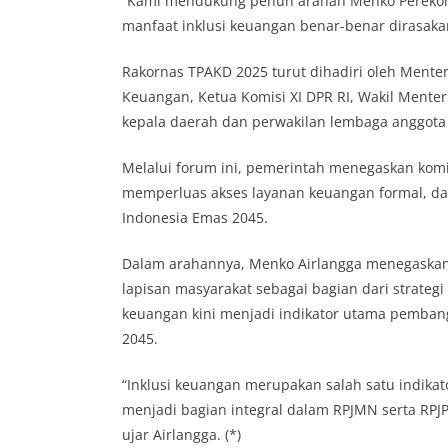
“Kami mendukung penuh arahan Menko Perekonom
manfaat inklusi keuangan benar-benar dirasakan
Rakornas TPAKD 2025 turut dihadiri oleh Menter
Keuangan, Ketua Komisi XI DPR RI, Wakil Menter
kepala daerah dan perwakilan lembaga anggota 
Melalui forum ini, pemerintah menegaskan ko
memperluas akses layanan keuangan formal, d
Indonesia Emas 2045.
Dalam arahannya, Menko Airlangga menegaskan
lapisan masyarakat sebagai bagian dari strateg
keuangan kini menjadi indikator utama pemba
2045.
“Inklusi keuangan merupakan salah satu indikat
menjadi bagian integral dalam RPJMN serta RPJP
ujar Airlangga. (*)