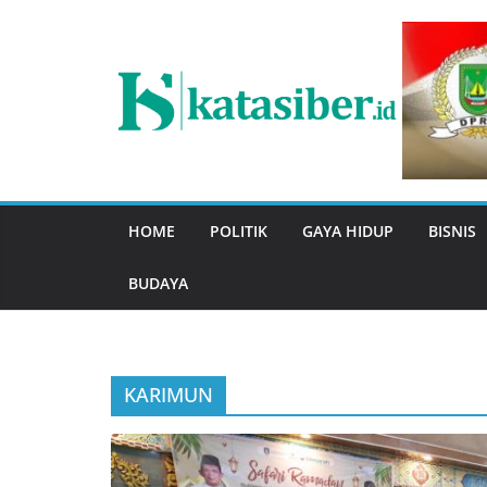
Skip
to
content
HOME
POLITIK
GAYA HIDUP
BISNIS
BUDAYA
KARIMUN