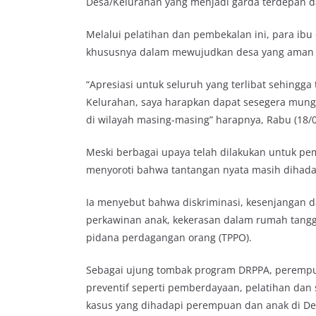
Desa/Kelurahan yang menjadi garda terdepan 
Melalui pelatihan dan pembekalan ini, para ib
khususnya dalam mewujudkan desa yang aman 
“Apresiasi untuk seluruh yang terlibat sehingga
Kelurahan, saya harapkan dapat sesegera mung
di wilayah masing-masing” harapnya, Rabu (18/0
Meski berbagai upaya telah dilakukan untuk p
menyoroti bahwa tantangan nyata masih dihada
Ia menyebut bahwa diskriminasi, kesenjangan d
perkawinan anak, kekerasan dalam rumah tangga
pidana perdagangan orang (TPPO).
Sebagai ujung tombak program DRPPA, perempua
preventif seperti pemberdayaan, pelatihan dan 
kasus yang dihadapi perempuan dan anak di D