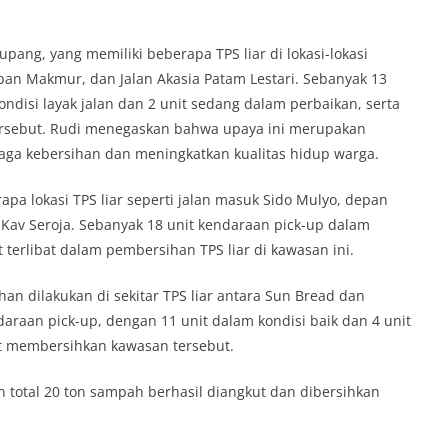
pang, yang memiliki beberapa TPS liar di lokasi-lokasi
iban Makmur, dan Jalan Akasia Patam Lestari. Sebanyak 13
ndisi layak jalan dan 2 unit sedang dalam perbaikan, serta
tersebut. Rudi menegaskan bahwa upaya ini merupakan
ga kebersihan dan meningkatkan kualitas hidup warga.
pa lokasi TPS liar seperti jalan masuk Sido Mulyo, depan
Kav Seroja. Sebanyak 18 unit kendaraan pick-up dalam
t terlibat dalam pembersihan TPS liar di kawasan ini.
han dilakukan di sekitar TPS liar antara Sun Bread dan
daraan pick-up, dengan 11 unit dalam kondisi baik dan 4 unit
rut membersihkan kawasan tersebut.
n total 20 ton sampah berhasil diangkut dan dibersihkan