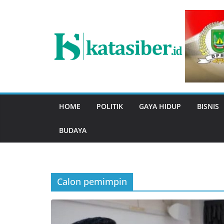
Skip
to
content
HOME
POLITIK
GAYA HIDUP
BISNIS
BUDAYA
Calon pemimpin