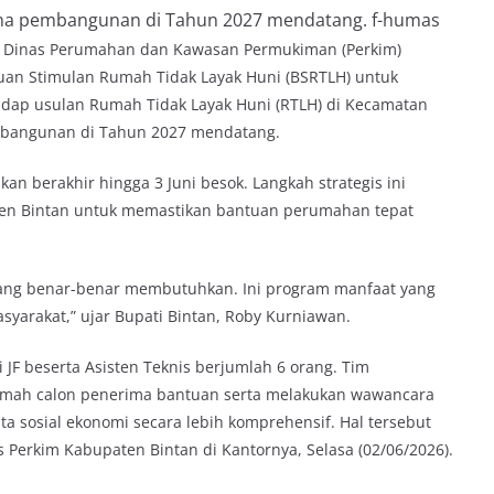
na pembangunan di Tahun 2027 mendatang. f-humas
i Dinas Perumahan dan Kawasan Permukiman (Perkim)
uan Stimulan Rumah Tidak Layak Huni (BSRTLH) untuk
hadap usulan Rumah Tidak Layak Huni (RTLH) di Kecamatan
bangunan di Tahun 2027 mendatang.
kan berakhir hingga 3 Juni besok. Langkah strategis ini
ten Bintan untuk memastikan bantuan perumahan tepat
yang benar-benar membutuhkan. Ini program manfaat yang
arakat,” ujar Bupati Bintan, Roby Kurniawan.
ri JF beserta Asisten Teknis berjumlah 6 orang. Tim
rumah calon penerima bantuan serta melakukan wawancara
sosial ekonomi secara lebih komprehensif. Hal tersebut
Perkim Kabupaten Bintan di Kantornya, Selasa (02/06/2026).