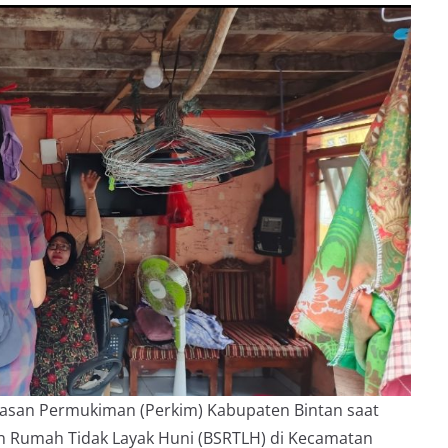
asan Permukiman (Perkim) Kabupaten Bintan saat
an Rumah Tidak Layak Huni (BSRTLH) di Kecamatan