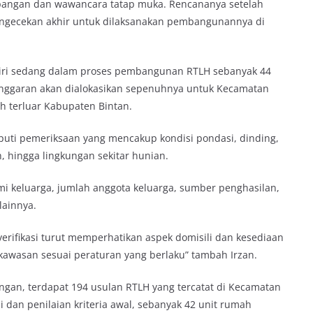
 lapangan dan wawancara tatap muka. Rencananya setelah
engecekan akhir untuk dilaksanakan pembangunannya di
ndiri sedang dalam proses pembangunan RTLH sebanyak 44
anggaran akan dialokasikan sepenuhnya untuk Kecamatan
ah terluar Kabupaten Bintan.
liputi pemeriksaan yang mencakup kondisi pondasi, dinding,
ih, hingga lingkungan sekitar hunian.
nomi keluarga, jumlah anggota keluarga, sumber penghasilan,
lainnya.
verifikasi turut memperhatikan aspek domisili dan kesediaan
awasan sesuai peraturan yang berlaku” tambah Irzan.
angan, terdapat 194 usulan RTLH yang tercatat di Kecamatan
i dan penilaian kriteria awal, sebanyak 42 unit rumah