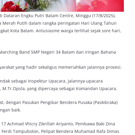
 Dataran Engku Putri Batam Centre, Minggu (17/8/2025),
 Merah Putih dalam rangka peringatan Hari Ulang Tahun
kat Kota Batam. Antusiasme warga terlihat sejak sore hari,
arching Band SMP Negeri 34 Batam dan iringan Bahana
akat yang hadir sekaligus memeriahkan jalannya prosesi.
tindak sebagai Inspektur Upacara. Jalannya upacara
T., M.Tr.Opsla, yang dipercaya sebagai Komandan Upacara.
t, dengan Pasukan Pengibar Bendera Pusaka (Paskibraka)
ngan baik.
17 Achmad Vhicry Zikrillah Ariyanto, Pembawa Baki Dina
la Ferdi Tampubolon, Pelipat Bendera Muhamad Rafa Dimas