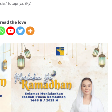
ia,” tutupnya. (Ky)
read the love