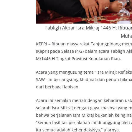
Tabligh Akbar Isra Mikraj 1446 H: Ribua
Muha
KEPRI – Ribuan masyarakat Tanjungpinang mema
(Kepri) pada Selasa (4/2) dalam acara Tabligh
M/1446 H Tingkat Provinsi Kepulauan Riau.
Acara yang mengusung tema “Isra Mir’aj: Reflek
SAW” ini berlangsung khidmat dan penuh hikmah
dari berbagai lapisan.
Acara ini semakin meriah dengan kehadiran usta
sejarah Isra Mikraj dengan gaya khasnya yang
bahwa perjalanan Isra Mikraj bukanlah keing
“Semua fasilitas perjalanan ini ditanggung oleh
itu semua adalah kehendak-Nya,” ujarnya.