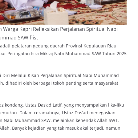
n Warga Kepri Refleksikan Perjalanan Spiritual Nabi
mmad SAW.f-ist
dati pelataran gedung daerah Provinsi Kepulauan Riau
 Akbar Peringatan Isra Mikraj Nabi Muhammad SAW Tahun 2025
si Diri Melalui Kisah Perjalanan Spiritual Nabi Muhammad
, dihadiri oleh berbagai tokoh penting serta masyarakat
z kondang, Ustaz Das’ad Latif, yang menyampaikan lika-liku
 memukau. Dalam ceramahnya, Ustaz Das’ad menegaskan
inan Nabi Muhammad SAW, melainkan kehendak Allah SWT.
 Allah. Banyak kejadian yang tak masuk akal terjadi, namun