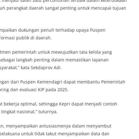
t menjadi salah satu percontohan terbaik dalam keterbukaan
uruh perangkat daerah sangat penting untuk mencapai tujuan
yampaikan dukungan penuh terhadap upaya Puspen
rmasi publik di daerah.
itmen pemerintah untuk mewujudkan tata kelola yang
 sebagai langkah penting dalam memastikan layanan
yarakat,” kata Sekdaprov Adi.
ingan dari Puspen Kemendagri dapat membantu Pemerintah
ring dan evaluasi KIP pada 2025.
 bekerja optimal, sehingga Kepri dapat menjadi contoh
tingkat nasional,” tuturnya.
asan, menyampaikan antusiasmenya dalam menyambut
 pelaksana untuk tidak takut menyampaikan data dan