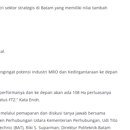
i sektor strategis di Batam yang memiliki nilai tambah
al.
engingat potensi industri MRO dan Kedirgantaraan ke depan
 performanya dan ke depan akan ada 108 Ha perluasanya
tus FTZ.” Kata Enoh.
f melalui pemaparan dan diskusi tanya jawab bersama
jen Perhubungan Udara Kementerian Perhubungan, Udi Tito
echnic (BAT), Riki S. Suparman; Direktur Politeknik Batam