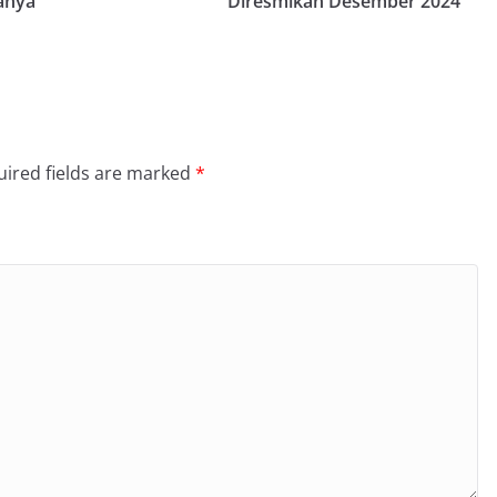
anya
Diresmikan Desember 2024
ired fields are marked
*