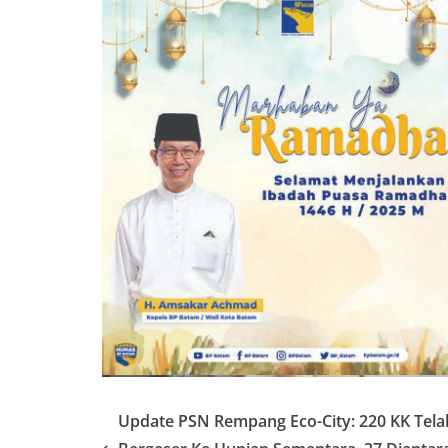
Update PSN Rempang Eco-City: 220 KK Tela