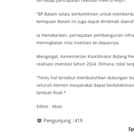
terhadap pencapaian realisasi PMA di Kepri.
“BP Batam selalu berkomitmen untuk memberikan
kemajuan Batam ini juga dapat dinikmati daerah l
Ia menekankan, percepatan pembangunan infrast
meningkatan nilai investasi ke depannya.
Mengingat, Kementerian Koordinator Bidang Pe
realisasi investasi tahun 2024. Dimana, total tar
“Tentu hal tersebut membutuhkan dukungan dar
seluruh elemen masyarakat dapat berkolabora
tambah Rudi.*
Editor : Abas
Pengunjung :
419
Sp