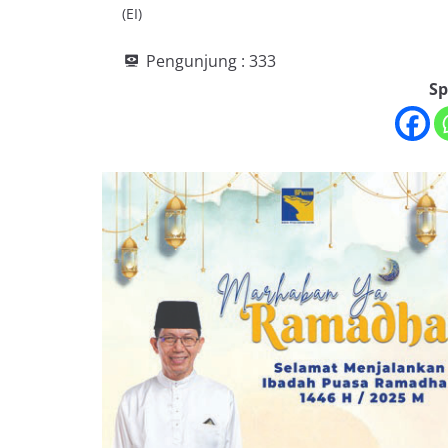
(EI)
Pengunjung :
333
Sp