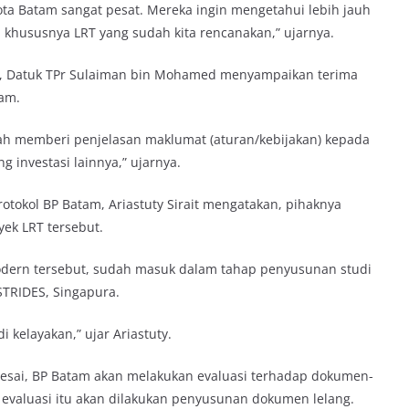
 Batam sangat pesat. Mereka ingin mengetahui lebih jauh
i khususnya LRT yang sudah kita rencanakan,” ujarnya.
hd, Datuk TPr Sulaiman bin Mohamed menyampaikan terima
tam.
ah memberi penjelasan maklumat (aturan/kebijakan) kepada
 investasi lainnya,” ujarnya.
tokol BP Batam, Ariastuty Sirait mengatakan, pihaknya
k LRT tersebut.
odern tersebut, sudah masuk dalam tahap penyusunan studi
STRIDES, Singapura.
i kelayakan,” ujar Ariastuty.
elesai, BP Batam akan melakukan evaluasi terhadap dokumen-
i evaluasi itu akan dilakukan penyusunan dokumen lelang.