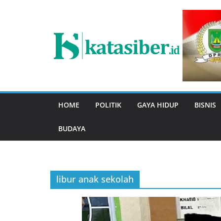
Skip
to
content
HOME
POLITIK
GAYA HIDUP
BISNIS
BUDAYA
libur anak sekolah