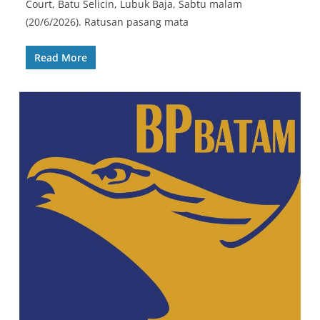
Court, Batu Selicin, Lubuk Baja, Sabtu malam
(20/6/2026). Ratusan pasang mata
Read More