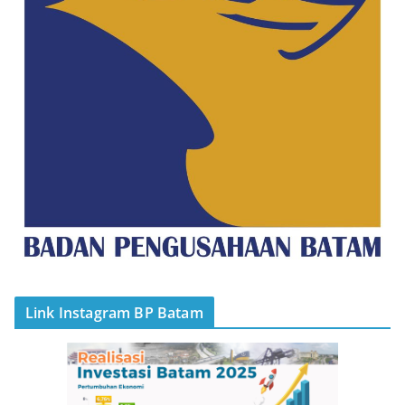
Link Instagram BP Batam