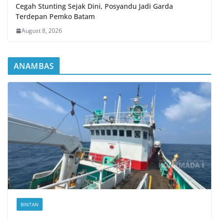
Cegah Stunting Sejak Dini, Posyandu Jadi Garda
Terdepan Pemko Batam
August 8, 2026
ANAMBAS
BINTAN