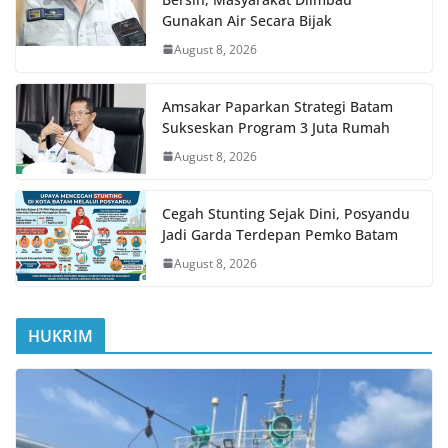
Gunakan Air Secara Bijak
August 8, 2026
Amsakar Paparkan Strategi Batam
Sukseskan Program 3 Juta Rumah
August 8, 2026
Cegah Stunting Sejak Dini, Posyandu
Jadi Garda Terdepan Pemko Batam
August 8, 2026
HUKRIM