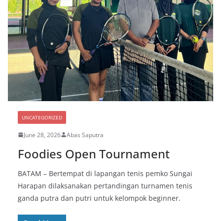
UNCATEGORIZED
June 28, 2026
Abas Saputra
Foodies Open Tournament
BATAM – Bertempat di lapangan tenis pemko Sungai
Harapan dilaksanakan pertandingan turnamen tenis
ganda putra dan putri untuk kelompok beginner.