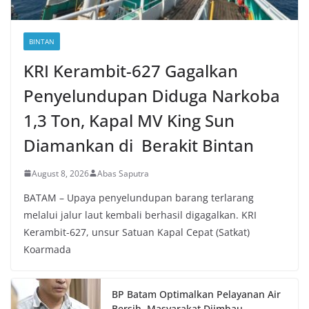
BINTAN
KRI Kerambit-627 Gagalkan
Penyelundupan Diduga Narkoba
1,3 Ton, Kapal MV King Sun
Diamankan di Berakit Bintan
August 8, 2026
Abas Saputra
BATAM – Upaya penyelundupan barang terlarang
melalui jalur laut kembali berhasil digagalkan. KRI
Kerambit-627, unsur Satuan Kapal Cepat (Satkat)
Koarmada
BP Batam Optimalkan Pelayanan Air
Bersih, Masyarakat Diimbau