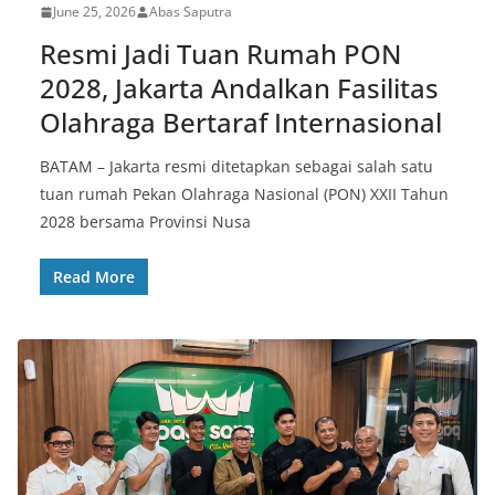
June 25, 2026
Abas Saputra
Resmi Jadi Tuan Rumah PON
2028, Jakarta Andalkan Fasilitas
Olahraga Bertaraf Internasional
BATAM – Jakarta resmi ditetapkan sebagai salah satu
tuan rumah Pekan Olahraga Nasional (PON) XXII Tahun
2028 bersama Provinsi Nusa
Read More