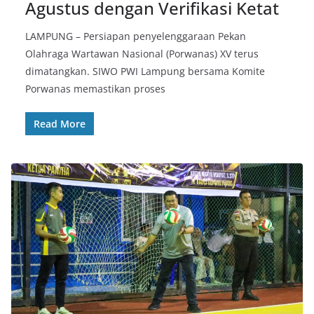
Agustus dengan Verifikasi Ketat
LAMPUNG – Persiapan penyelenggaraan Pekan
Olahraga Wartawan Nasional (Porwanas) XV terus
dimatangkan. SIWO PWI Lampung bersama Komite
Porwanas memastikan proses
Read More