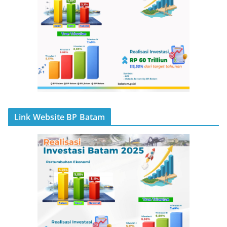
Link Website BP Batam