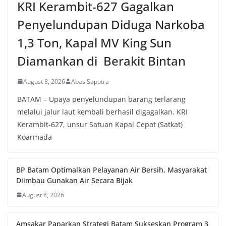
KRI Kerambit-627 Gagalkan
Penyelundupan Diduga Narkoba
1,3 Ton, Kapal MV King Sun
Diamankan di Berakit Bintan
August 8, 2026
Abas Saputra
BATAM – Upaya penyelundupan barang terlarang
melalui jalur laut kembali berhasil digagalkan. KRI
Kerambit-627, unsur Satuan Kapal Cepat (Satkat)
Koarmada
BP Batam Optimalkan Pelayanan Air Bersih, Masyarakat
Diimbau Gunakan Air Secara Bijak
August 8, 2026
Amsakar Paparkan Strategi Batam Sukseskan Program 3