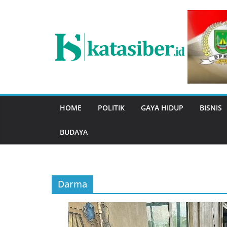
Skip
to
content
HOME
POLITIK
GAYA HIDUP
BISNIS
BUDAYA
Darma